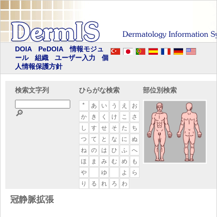
DOIA
PeDOIA
情報モジュ
ール
組織
ユーザー入力
個
人情報保護方針
検索文字列
ひらがな検索
部位別検索
*
あ
い
う
え
お
🔎
か
き
く
け
こ
さ
し
す
せ
そ
た
ち
つ
て
と
な
に
ぬ
ね
の
は
ひ
ふ
へ
ほ
ま
み
む
め
も
や
ゆ
よ
ら
り
る
れ
ろ
わ
冠静脈拡張