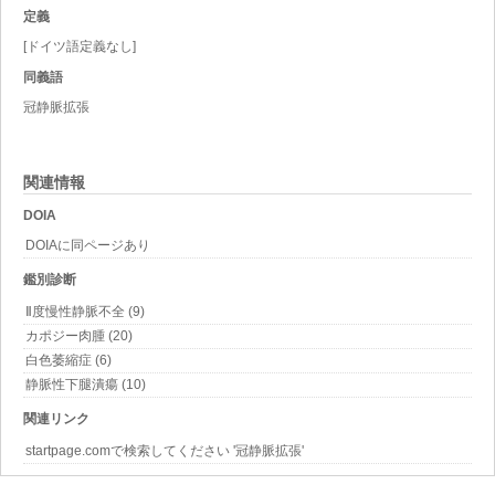
定義
[ドイツ語定義なし]
同義語
冠静脈拡張
関連情報
DOIA
DOIAに同ページあり
鑑別診断
Ⅱ度慢性静脈不全 (9)
カポジー肉腫 (20)
白色萎縮症 (6)
静脈性下腿潰瘍 (10)
関連リンク
startpage.comで検索してください '冠静脈拡張'