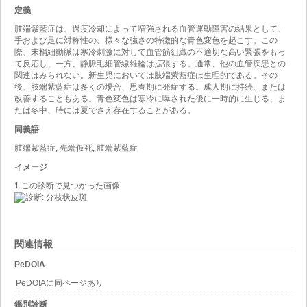
定義
肢端紫藍症は、過度冷却によって増強される血管運動障害の結果として、
手および足に対称性の、様々な強さの特徴的な青色変色を起こす。この
際、末梢細動脈は寒冷刺激に対して血管筋組織の不適切な高い緊張をもっ
て反応し、一方、静脈毛細管線維輪は拡張する。通常、他の血管疾患との
関連はみられない。新生児においては肢端紫藍症は生理的である。その
後、肢端紫藍症は多くの場合、思春期に発症する。成人期に持続、または
改善することもある。青色変色は寒冷に曝された後に一時的に生じる、ま
たは冬中、時には夏でさえ存在することがある。
同義語
肢端紫藍症, 先端仮死, 肢端紫藍症
イメージ
1 この診断で見つかった画像
関連情報
PeDOIA
PeDOIAに同ページあり
鑑別診断