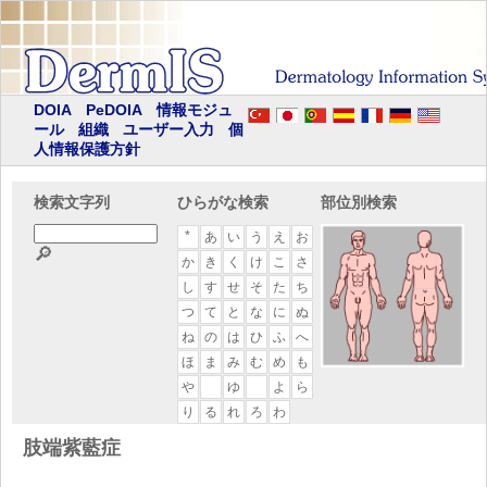
DOIA
PeDOIA
情報モジュ
ール
組織
ユーザー入力
個
人情報保護方針
検索文字列
ひらがな検索
部位別検索
*
あ
い
う
え
お
🔎
か
き
く
け
こ
さ
し
す
せ
そ
た
ち
つ
て
と
な
に
ぬ
ね
の
は
ひ
ふ
へ
ほ
ま
み
む
め
も
や
ゆ
よ
ら
り
る
れ
ろ
わ
肢端紫藍症