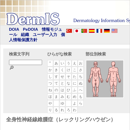
DOIA
PeDOIA
情報モジュ
ール
組織
ユーザー入力
個
人情報保護方針
検索文字列
ひらがな検索
部位別検索
*
あ
い
う
え
お
🔎
か
き
く
け
こ
さ
し
す
せ
そ
た
ち
つ
て
と
な
に
ぬ
ね
の
は
ひ
ふ
へ
ほ
ま
み
む
め
も
や
ゆ
よ
ら
り
る
れ
ろ
わ
全身性神経線維腫症（レックリングハウゼン）