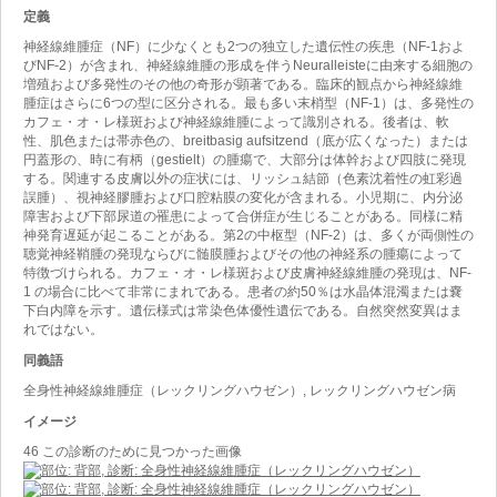
定義
神経線維腫症（NF）に少なくとも2つの独立した遺伝性の疾患（NF-1およ
びNF-2）が含まれ、神経線維腫の形成を伴うNeuralleisteに由来する細胞の
増殖および多発性のその他の奇形が顕著である。臨床的観点から神経線維
腫症はさらに6つの型に区分される。最も多い末梢型（NF-1）は、多発性の
カフェ・オ・レ様斑および神経線維腫によって識別される。後者は、軟
性、肌色または帯赤色の、breitbasig aufsitzend（底が広くなった）または
円蓋形の、時に有柄（gestielt）の腫瘍で、大部分は体幹および四肢に発現
する。関連する皮膚以外の症状には、リッシュ結節（色素沈着性の虹彩過
誤腫）、視神経膠腫および口腔粘膜の変化が含まれる。小児期に、内分泌
障害および下部尿道の罹患によって合併症が生じることがある。同様に精
神発育遅延が起こることがある。第2の中枢型（NF-2）は、多くが両側性の
聴覚神経鞘腫の発現ならびに髄膜腫およびその他の神経系の腫瘍によって
特徴づけられる。カフェ・オ・レ様斑および皮膚神経線維腫の発現は、NF-
1 の場合に比べて非常にまれである。患者の約50％は水晶体混濁または嚢
下白内障を示す。遺伝様式は常染色体優性遺伝である。自然突然変異はま
れではない。
同義語
全身性神経線維腫症（レックリングハウゼン）, レックリングハウゼン病
イメージ
46 この診断のために見つかった画像