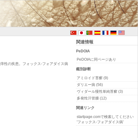
関連情報
PeDOIA
PeDOIAに同ページあり
痒性の疾患。フォックス-フォアダイス病
鑑別診断
アミロイド苔癬 (9)
ダリエー病 (56)
ヴィダール慢性単純苔癬 (3)
多発性汗管腫 (12)
関連リンク
startpage.comで検索してください
'フォックス-フォアダイス病'