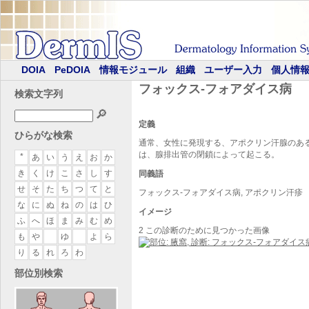
DOIA
PeDOIA
情報モジュール
組織
ユーザー入力
個人情
フォックス-フォアダイス病
検索文字列
🔎
定義
ひらがな検索
通常、女性に発現する、アポクリン汗腺のあ
は、腺排出管の閉鎖によって起こる。
*
あ
い
う
え
お
か
き
く
け
こ
さ
し
す
同義語
せ
そ
た
ち
つ
て
と
フォックス-フォアダイス病, アポクリン汗疹
な
に
ぬ
ね
の
は
ひ
イメージ
ふ
へ
ほ
ま
み
む
め
2 この診断のために見つかった画像
も
や
ゆ
よ
ら
り
る
れ
ろ
わ
部位別検索