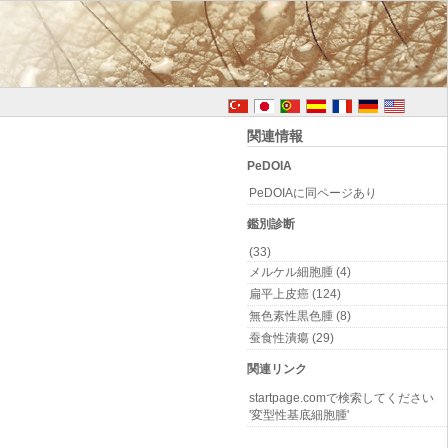
関連情報
PeDOIA
PeDOIAに同ページあり
鑑別診断
(33)
メルケル細胞腫 (4)
扁平上皮癌 (124)
無色素性黒色腫 (8)
蚕食性潰瘍 (29)
関連リンク
startpage.comで検索してください
'変型性基底細胞腫'