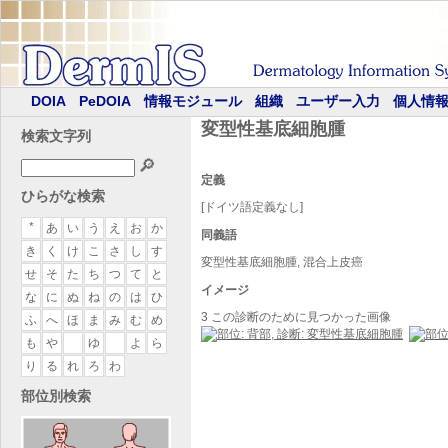
DOIA
PeDOIA
情報モジュール
組織
ユーザー入力
個人情
変型性基底細胞腫
検索文字列
🔎
定義
ひらがな検索
[ドイツ語定義なし]
*
あ
い
う
え
お
か
同義語
き
く
け
こ
さ
し
す
変型性基底細胞腫, 混合上皮癌
せ
そ
た
ち
つ
て
と
イメージ
な
に
ぬ
ね
の
は
ひ
3 この診断のために見つかった画像
ふ
へ
ほ
ま
み
む
め
も
や
ゆ
よ
ら
り
る
れ
ろ
わ
部位別検索