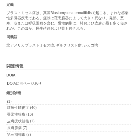
定義
ブラストミセス症は、真菌Blastomyces dermatitidisで起こる、まれな感染
性多臓器疾患である。症状は罹患臓器によって大きく異なり、発熱、悪
寒、咳または呼吸困難を含む。慢性病期に、肺および皮膚が最も多く侵さ
れが、このほか、尿生殖路および骨も侵される。
同義語
北アメリカブラストミセス症, ギルクリスト病, シカゴ病
関連情報
DOIA
DOIAに同ページあり
鑑別診断
(1)
壊疽性膿皮症 (40)
尋常性狼瘡 (16)
皮膚疣状結核 (1)
皮膚腺病 (7)
第三期梅毒 (3)