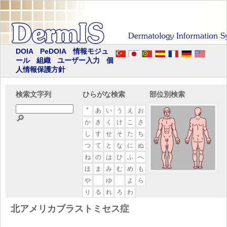
DOIA
PeDOIA
情報モジュ
ール
組織
ユーザー入力
個
人情報保護方針
検索文字列
ひらがな検索
部位別検索
*
あ
い
う
え
お
🔎
か
き
く
け
こ
さ
し
す
せ
そ
た
ち
つ
て
と
な
に
ぬ
ね
の
は
ひ
ふ
へ
ほ
ま
み
む
め
も
や
ゆ
よ
ら
り
る
れ
ろ
わ
北アメリカブラストミセス症