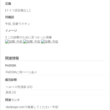
定義
[ドイツ語定義なし]
同義語
牛痘, 痘瘡ワクチン
イメージ
3 この診断のために見つかった画像
関連情報
PeDOIA
PeDOIAに同ページあり
鑑別診断
ヘルペス性湿疹 (22)
炭疽 (2)
関連リンク
startpage.comで検索してください '牛痘'