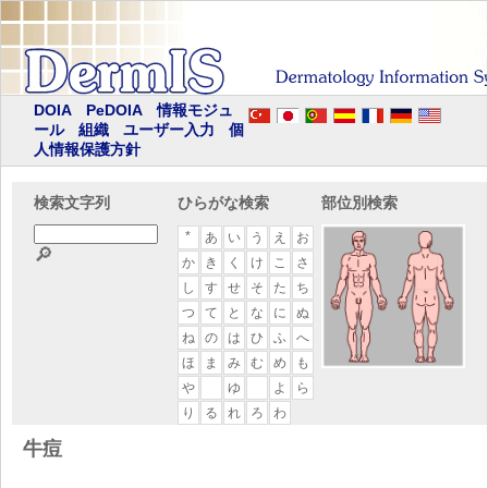
DOIA
PeDOIA
情報モジュ
ール
組織
ユーザー入力
個
人情報保護方針
検索文字列
ひらがな検索
部位別検索
*
あ
い
う
え
お
🔎
か
き
く
け
こ
さ
し
す
せ
そ
た
ち
つ
て
と
な
に
ぬ
ね
の
は
ひ
ふ
へ
ほ
ま
み
む
め
も
や
ゆ
よ
ら
り
る
れ
ろ
わ
牛痘