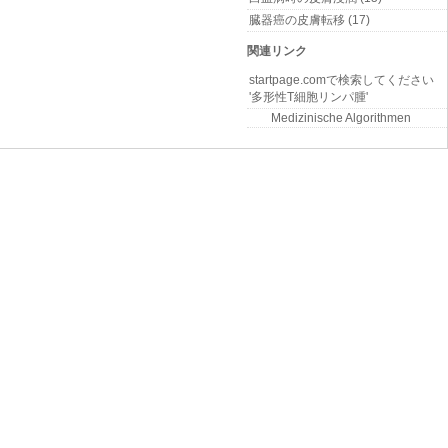
臓器癌の皮膚転移 (17)
関連リンク
startpage.comで検索してください
'多形性T細胞リンパ腫'
Medizinische Algorithmen