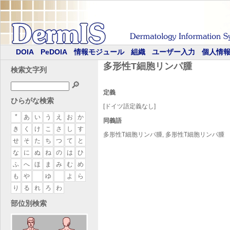
DOIA
PeDOIA
情報モジュール
組織
ユーザー入力
個人情
多形性T細胞リンパ腫
検索文字列
🔎
定義
ひらがな検索
[ドイツ語定義なし]
*
あ
い
う
え
お
か
同義語
き
く
け
こ
さ
し
す
多形性T細胞リンパ腫, 多形性T細胞リンパ腫
せ
そ
た
ち
つ
て
と
な
に
ぬ
ね
の
は
ひ
ふ
へ
ほ
ま
み
む
め
も
や
ゆ
よ
ら
り
る
れ
ろ
わ
部位別検索