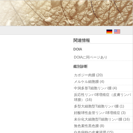
関連情報
DOIA
DOIAに同ページあり
鑑別診断
カポジー肉腫 (20)
メルケル細胞腫 (4)
中洞多形T細胞リンパ腫 (4)
反応性リンパ球増殖症（皮膚リンパ
球腫） (16)
多型大細胞型T細胞リンパ腫 (1)
好酸球性血管リンパ球増殖症 (3)
未分化大細胞型T細胞リンパ腫 (16)
無色素性黒色腫 (8)
白血病時の皮膚浸潤 (15)