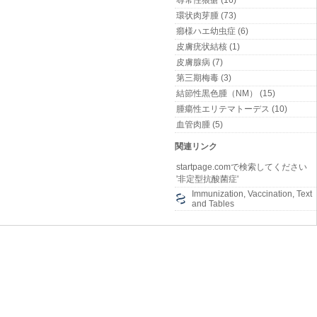
尋常性狼瘡 (16)
環状肉芽腫 (73)
癤様ハエ幼虫症 (6)
皮膚疣状結核 (1)
皮膚腺病 (7)
第三期梅毒 (3)
結節性黒色腫（NM） (15)
腫瘍性エリテマトーデス (10)
血管肉腫 (5)
関連リンク
startpage.comで検索してください
'非定型抗酸菌症'
Immunization, Vaccination, Text
and Tables