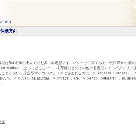
報保護方針
腺炎は5歳未満の小児で最も多い非定型マイコバクテリア症である。慢性経過の感染
erium marinumによって起こるプール肉芽腫などのその他の非定型マイコバクテ
。非定型マイコバクテリアに含まれるのは、M. kansasii（Kansas）、M. mariu
lvum、M. duvali、M. azulgai、M. intracellulare、M. xenopi（littorare）、m. ulcer
ある。