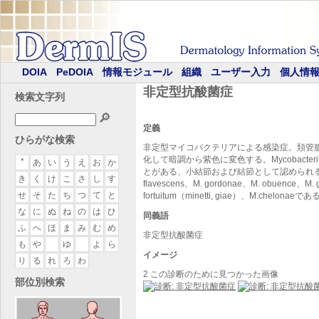
DOIA
PeDOIA
情報モジュール
組織
ユーザー入力
個人情
非定型抗酸菌症
検索文字列
🔎
定義
ひらがな検索
非定型マイコバクテリアによる感染症。頚管
化して暗調から紫色に変色する。Mycobact
*
あ
い
う
え
お
か
とがある、小結節および結節として認められることが多い
き
く
け
こ
さ
し
す
flavescens、M. gordonae、M. obuence、M. gi
せ
そ
た
ち
つ
て
と
fortuitum（minetti, giae）、M.chelonaeで
な
に
ぬ
ね
の
は
ひ
同義語
ふ
へ
ほ
ま
み
む
め
非定型抗酸菌症
も
や
ゆ
よ
ら
イメージ
り
る
れ
ろ
わ
2 この診断のために見つかった画像
部位別検索