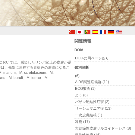
関連情報
DOIA
DOIAに同ページあり
においては、感染したリンパ節上の皮膚が硬
リア症は、先端に局在する青藍色の潰瘍になるこ
鑑別診断
m、M. scrofulaceum、M.
(6)
ans、M. buruli、M. terrae、M.
AIDS関連症候群 (11)
BCG狼瘡 (1)
よう (6)
バザン硬結性紅斑 (2)
リーシュマニア症 (13)
一次皮膚結核 (1)
凍瘡 (17)
大結節性皮膚サルコイドーシス (8)