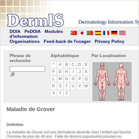
DOIA
PeDOIA
Modules
d'information
Organisations
Feed-back de l'usager
Privacy Policy
Phrase de
Alphabétique
Par Localisation
recherche
*
A
B
C
D
E
F
G
H
I
J
K
🔎
L
M
N
O
P
Q
R
S
T
U
V
W
X
Y
Z
Maladie de Grover
Definition
La maladie de Grover est une dermatose absente chez l’enfant qui touche
l’homme de plus de 40 ans . Faite de lésions papulovésiculeuses ou