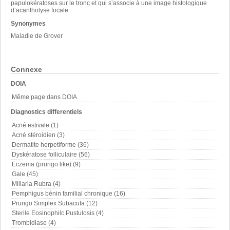
papulokératoses sur le tronc et qui s’associe à une image histologique
d’acantholyse focale
Synonymes
Maladie de Grover
Connexe
DOIA
Même page dans DOIA
Diagnostics differentiels
Acné estivale (1)
Acné stéroidien (3)
Dermatite herpetiforme (36)
Dyskératose folliculaire (56)
Eczema (prurigo like) (9)
Gale (45)
Miliaria Rubra (4)
Pemphigus bénin familial chronique (16)
Prurigo Simplex Subacuta (12)
Sterile Eosinophilc Pustulosis (4)
Trombidiase (4)