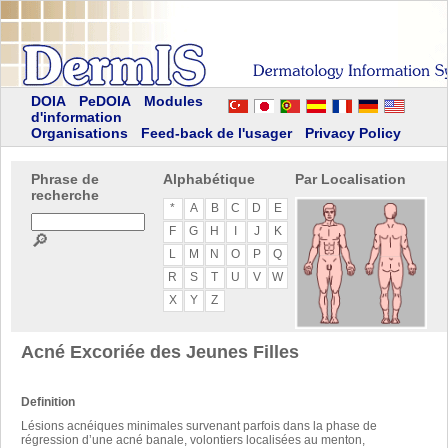
DOIA
PeDOIA
Modules
d'information
Organisations
Feed-back de l'usager
Privacy Policy
Phrase de
Alphabétique
Par Localisation
recherche
*
A
B
C
D
E
F
G
H
I
J
K
🔎
L
M
N
O
P
Q
R
S
T
U
V
W
X
Y
Z
Acné Excoriée des Jeunes Filles
Definition
Lésions acnéiques minimales survenant parfois dans la phase de
régression d’une acné banale, volontiers localisées au menton,