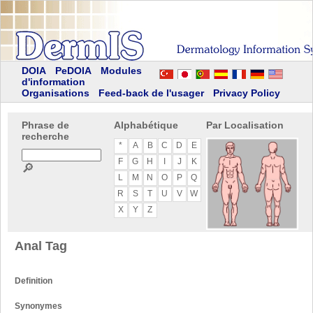
DOIA
PeDOIA
Modules
d'information
Organisations
Feed-back de l'usager
Privacy Policy
Phrase de
Alphabétique
Par Localisation
recherche
*
A
B
C
D
E
F
G
H
I
J
K
🔎
L
M
N
O
P
Q
R
S
T
U
V
W
X
Y
Z
Anal Tag
Definition
Synonymes