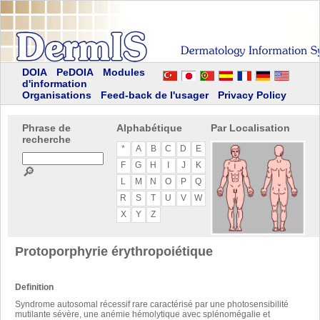
DOIA
PeDOIA
Modules
d'information
Organisations
Feed-back de l'usager
Privacy Policy
Phrase de
Alphabétique
Par Localisation
recherche
*
A
B
C
D
E
F
G
H
I
J
K
🔎
L
M
N
O
P
Q
R
S
T
U
V
W
X
Y
Z
Protoporphyrie érythropoiétique
Definition
Syndrome autosomal récessif rare caractérisé par une photosensibilité
mutilante sévère, une anémie hémolytique avec splénomégalie et