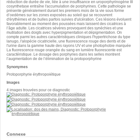
réduction de durée de vie, liée à une insuffisance en uroporphyrinogène III
cosynthetase entraîne l'accumulation de porphyrines. Cette pathologie se
présente généralement durant les premiers mois de la vie sous forme
d’oedèmes sur les zones exposées au soleil qui se recouvrent
d'érythèmes et de bulles parfois suivies d'ulcération. Ces lésions évoluent
favorablement au moment des poussées mais laissent des cicatrices à
l’âge adulte. Les cicatrices sévères provoquent des synéchies et une
mutilation des doigts avec hyperpigmentation et dépigmentation. On
compte parmi les autres caractéristiques cliniques l'hypertrichose du type
lanugo, l'alopécie cicatricielle, une fluorescence rouge des dents et de
l'urine dans la gamme haute des rayons UV et une photophobie marquée
La fluorescence rouge orangée du sang en lumière fluorescente est
caractéristique. Le dosage des porphyries dans les selles montrent
l’augmentation de de l’élimination de la protoporphyrine
Synonymes
Protoporphyrie érythropoiétique
Images
4 images trouvées pour ce diagnostic
Connexe