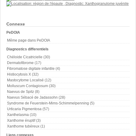
Connexe
PeDOIA
Même page dans PeDOIA
Diagnostics differentiels
Chéloide Cicatricielle (30)
Dermatofibrome (17)
Fibromatose digitale infantile (4)
Histiocytosis X (32)
Mastocytome Localisé (12)
Molluscum Contagiosum (30)
Naevus de Spitz (8)
Naevus Sébacé de Jadassohn (28)
Syndrome de Feuerstein-Mims-Schimmelpenning (5)
Urticaria Pigmentosa (57)
Xanthelasma (10)
Xanthome éruptif (3)
Xanthome tubéreux (1)
Liens connexes