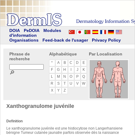
DOIA
PeDOIA
Modules
d'information
Organisations
Feed-back de l'usager
Privacy Policy
Phrase de
Alphabétique
Par Localisation
recherche
*
A
B
C
D
E
F
G
H
I
J
K
🔎
L
M
N
O
P
Q
R
S
T
U
V
W
X
Y
Z
Xanthogranulome juvénile
Definition
Le xanthogranulome juvénile est une histiocytose non Langerhansiene
bénigne Tumeur cutanée jaunatre parfois observée dès la naissance