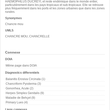
HAEMOPHILUS DUCREYI, et reste endémique dans le monde entier,
particulièrement dans les pays tropicaux et sub-tropicaux. Elle se retrouve
plus fréquemment dans les ports et les zones urbaines que dans les zones
rurales.
Synonymes
Chancre mou
UMLS
CHANCRE MOU, CHANCRELLE
Connexe
DOIA
Même page dans DOIA
Diagnostics differentiels
Balanitis Erosiva Circinata (1)
Chancriform Pyoderma (3)
Gonorrhea, Acute (2)
Herpes Simplex Genitalis (9)
Maladie de Behçet (9)
Primary Lues (4)
Liens connexes