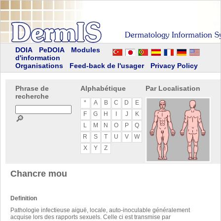
DOIA
PeDOIA
Modules
d'information
Organisations
Feed-back de l'usager
Privacy Policy
Phrase de
Alphabétique
Par Localisation
recherche
*
A
B
C
D
E
F
G
H
I
J
K
🔎
L
M
N
O
P
Q
R
S
T
U
V
W
X
Y
Z
Chancre mou
Definition
Pathologie infectieuse aiguë, locale, auto-inoculable généralement
acquise lors des rapports sexuels. Celle ci est transmise par