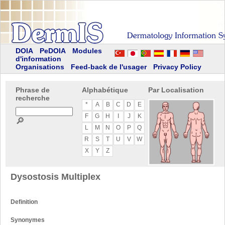
DOIA
PeDOIA
Modules
d'information
Organisations
Feed-back de l'usager
Privacy Policy
Phrase de
Alphabétique
Par Localisation
recherche
*
A
B
C
D
E
F
G
H
I
J
K
🔎
L
M
N
O
P
Q
R
S
T
U
V
W
X
Y
Z
Dysostosis Multiplex
Definition
Synonymes