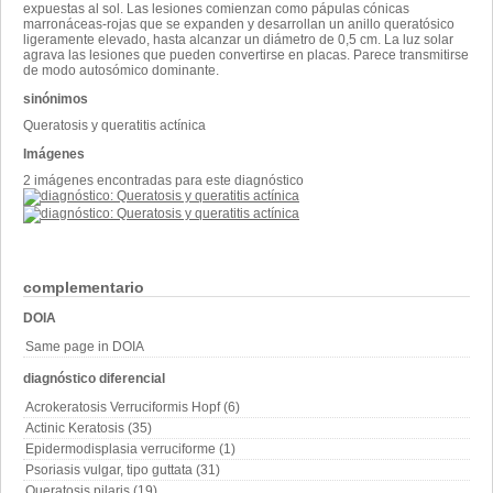
expuestas al sol. Las lesiones comienzan como pápulas cónicas
marronáceas-rojas que se expanden y desarrollan un anillo queratósico
ligeramente elevado, hasta alcanzar un diámetro de 0,5 cm. La luz solar
agrava las lesiones que pueden convertirse en placas. Parece transmitirse
de modo autosómico dominante.
sinónimos
Queratosis y queratitis actínica
Imágenes
2 imágenes encontradas para este diagnóstico
complementario
DOIA
Same page in DOIA
diagnóstico diferencial
Acrokeratosis Verruciformis Hopf (6)
Actinic Keratosis (35)
Epidermodisplasia verruciforme (1)
Psoriasis vulgar, tipo guttata (31)
Queratosis pilaris (19)