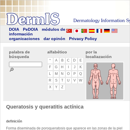
DOIA
PeDOIA
módulos de
información
organicaciones
dar opinón
Privacy Policy
palabra de
alfabético
por la
búsqueda
localiazación
*
A
B
C
D
E
F
G
H
I
J
K
🔎
L
M
N
O
P
Q
R
S
T
U
V
W
X
Y
Z
Queratosis y queratitis actínica
definición
Forma diseminada de poroqueratosis que aparece en las zonas de la piel