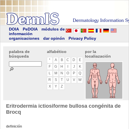
DOIA
PeDOIA
módulos de
información
organicaciones
dar opinón
Privacy Policy
palabra de
alfabético
por la
búsqueda
localiazación
*
A
B
C
D
E
F
G
H
I
J
K
🔎
L
M
N
O
P
Q
R
S
T
U
V
W
X
Y
Z
Eritrodermia ictiosiforme bullosa congénita de
Brocq
definición