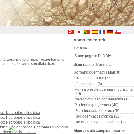
complementario
PeDOIA
Same page in PeDOIA
n la zona pretibial, más frecuentemente.
pacientes afectados son diabéticos.
diagnóstico diferencial
Acroangiodermatitis Mali (8)
Granuloma anular (73)
Lúes terciaria (3)
Morfea o esclerodermia circunscrita
(39)
Necrobiotic Xanthogranuloma (1)
Pioderma gangrenoso (40)
Pseudopelada de Brocq (8)
Radiodermatitis crónica (32)
Ulcus Cruris, Arteriosclerotic (2)
hipervínculo complementarios