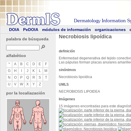
DOIA
PeDOIA
módulos de información
organicaciones
Necrobiosis lipoídica
palabra de búsqueda
🔎
definición
alfabético
Enfermedad degenerativa del tejido conectivo
Las pápulas forman placas anulares amarillent
*
A
B
C
D
E
F
sinónimos
G
H
I
J
K
L
M
Necrobiosis lipoídica
N
O
P
Q
R
S
T
U
V
W
X
Y
Z
UMLS
NECROBIOSIS LIPOIDEA
por la localiazación
Imágenes
15 imágenes encontradas para este diagnóst