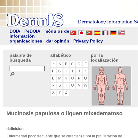
DOIA
PeDOIA
módulos de
información
organicaciones
dar opinón
Privacy Policy
palabra de
alfabético
por la
búsqueda
localiazación
*
A
B
C
D
E
F
G
H
I
J
K
🔎
L
M
N
O
P
Q
R
S
T
U
V
W
X
Y
Z
Mucinosis papulosa o liquen mixedematoso
definición
Enfermedad poco frecuente que se caracteriza por la proliferación de