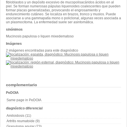
fibloblastos y un depósito excesivo de mucopolisacáridos ácidos en al
piel. Se forman numerosas pápulas liquenoides coalescentes que pueden
formar placas generalizadas, provocando el engrosamiento y
endurecimiento cutáneo. Se localiza en brazos, tronco y muslos. Puede
asociarse a una gammapatía mono o policlonal, algunas veces asociada a
un plasmocitoma. La enfermedad suele ser asintomática.
sinónimos
Mucinosis papulosa o liquen mixedematoso
Imágenes
2 imágenes encontradas para este diagnóstico
complementario
PeDOIA
Same page in PeDOIA
diagnóstico diferencial
Amiloidosis (11)
Artritis reumatoide (9)
Granuloma anular (73)