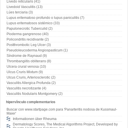
Livedo reticularis (41)
Livedoid Vasculitis (13)
Lúes terciaria (3)
Lupus eritematoso profundo o lupus paniculitis (7)
Lupus eritematosos sistémico (33)
Papulonecrotic Tuberculid (2)
Pioderma gangrenoso (40)
Policondritis recidivante (2)
Postthrombotic Leg Ulcer (3)
Pseudoleucoderma Angiospasticum (1)
Síndrome de Raynaud (9)
Thrombangiitis obliterans (8)
Ulcera crural venosa (10)
Ulcus Cruris Mixtum (9)
Ulcus Cruris, Arteriosclerotic (2)
Vasculitis Allergica Profunda (2)
Vasculitis necrotizante (4)
Vasculitis Nodularis Montgomery (2)
hipervínculo complementarios
Buscar con www.startpage.com para 'Panarteritis nodosa de Kussmaul-
Maier'
Informationen über Rheuma
Dermatology Scores, The Medical Algorithms Project, Developed by