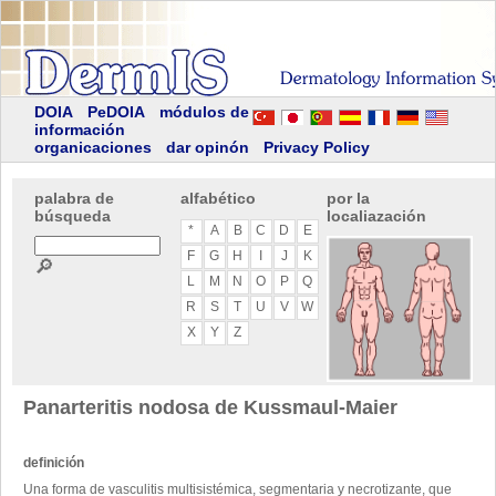
DOIA
PeDOIA
módulos de
información
organicaciones
dar opinón
Privacy Policy
palabra de
alfabético
por la
búsqueda
localiazación
*
A
B
C
D
E
F
G
H
I
J
K
🔎
L
M
N
O
P
Q
R
S
T
U
V
W
X
Y
Z
Panarteritis nodosa de Kussmaul-Maier
definición
Una forma de vasculitis multisistémica, segmentaria y necrotizante, que