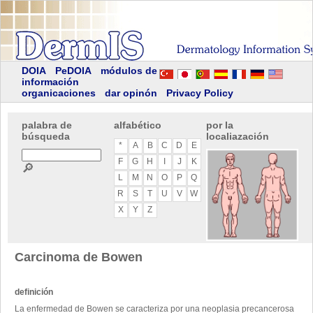
DOIA
PeDOIA
módulos de
información
organicaciones
dar opinón
Privacy Policy
palabra de
alfabético
por la
búsqueda
localiazación
*
A
B
C
D
E
F
G
H
I
J
K
🔎
L
M
N
O
P
Q
R
S
T
U
V
W
X
Y
Z
Carcinoma de Bowen
definición
La enfermedad de Bowen se caracteriza por una neoplasia precancerosa