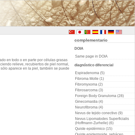
complementario
DOIA
Same page in DOIA
do en todo o en parte por células grasas
iendo relieve, recubiertos de piel normal,
diagnóstico diferencial
o sólo aparece en la piel, también se puede
Espiradenoma (5)
Fibroma Molle (1)
Fibromyxoma (2)
Fibrosarcoma (3)
Foreign Body Granuloma (28)
Ginecomastia (4)
Neurofibroma (4)
Nevus de tejido conectivo (9)
Nevus Lipomatodes Superficialis
(Hoffmann-Zurhelle) (6)
Quiste epidérmico (15)
Quiste epidermoide, sebáceo,