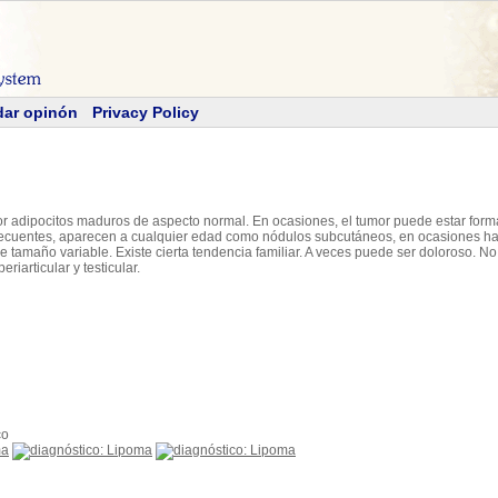
dar opinón
Privacy Policy
 adipocitos maduros de aspecto normal. En ocasiones, el tumor puede estar forma
frecuentes, aparecen a cualquier edad como nódulos subcutáneos, en ocasiones hac
 de tamaño variable. Existe cierta tendencia familiar. A veces puede ser doloroso. N
riarticular y testicular.
co