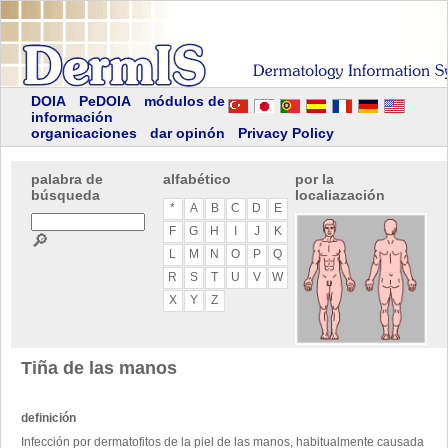
DOIA
PeDOIA
módulos de
información
organicaciones
dar opinón
Privacy Policy
palabra de
alfabético
por la
búsqueda
localiazación
*
A
B
C
D
E
F
G
H
I
J
K
🔎
L
M
N
O
P
Q
R
S
T
U
V
W
X
Y
Z
Tiña de las manos
definición
Infección por dermatofitos de la piel de las manos, habitualmente causada