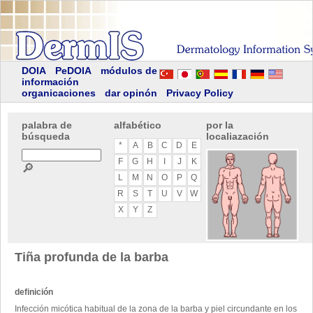
DOIA
PeDOIA
módulos de
información
organicaciones
dar opinón
Privacy Policy
palabra de
alfabético
por la
búsqueda
localiazación
*
A
B
C
D
E
F
G
H
I
J
K
🔎
L
M
N
O
P
Q
R
S
T
U
V
W
X
Y
Z
Tiña profunda de la barba
definición
Infección micótica habitual de la zona de la barba y piel circundante en los