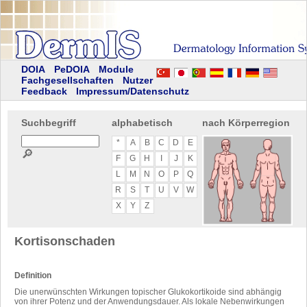
DOIA
PeDOIA
Module
Fachgesellschaften
Nutzer
Feedback
Impressum/Datenschutz
Suchbegriff
alphabetisch
nach Körperregion
*
A
B
C
D
E
🔎
F
G
H
I
J
K
L
M
N
O
P
Q
R
S
T
U
V
W
X
Y
Z
Kortisonschaden
Definition
Die unerwünschten Wirkungen topischer Glukokortikoide sind abhängig
von ihrer Potenz und der Anwendungsdauer. Als lokale Nebenwirkungen