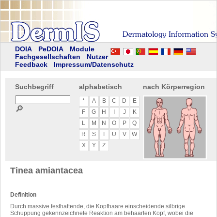
DOIA
PeDOIA
Module
Fachgesellschaften
Nutzer
Feedback
Impressum/Datenschutz
Suchbegriff
alphabetisch
nach Körperregion
*
A
B
C
D
E
🔎
F
G
H
I
J
K
L
M
N
O
P
Q
R
S
T
U
V
W
X
Y
Z
Tinea amiantacea
Definition
Durch massive festhaftende, die Kopfhaare einscheidende silbrige
Schuppung gekennzeichnete Reaktion am behaarten Kopf, wobei die