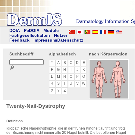
DOIA
PeDOIA
Module
Fachgesellschaften
Nutzer
Feedback
Impressum/Datenschutz
Suchbegriff
alphabetisch
nach Körperregion
*
A
B
C
D
E
🔎
F
G
H
I
J
K
L
M
N
O
P
Q
R
S
T
U
V
W
X
Y
Z
Twenty-Nail-Dystrophy
Definition
Idiopathische Nageldystrophie, die in der frühen Kindheit auftritt und trotz
der Bezeichnung nicht immer alle 20 Nägel betrifft. Die betroffenen Nägel