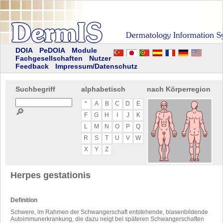
DOIA
PeDOIA
Module
Fachgesellschaften
Nutzer
Feedback
Impressum/Datenschutz
Suchbegriff
alphabetisch
nach Körperregion
*
A
B
C
D
E
🔎
F
G
H
I
J
K
L
M
N
O
P
Q
R
S
T
U
V
W
X
Y
Z
Herpes gestationis
Definition
Schwere, im Rahmen der Schwangerschaft entstehende, blasenbildende
Autoimmunerkrankung, die dazu neigt bei späteren Schwangerschaften