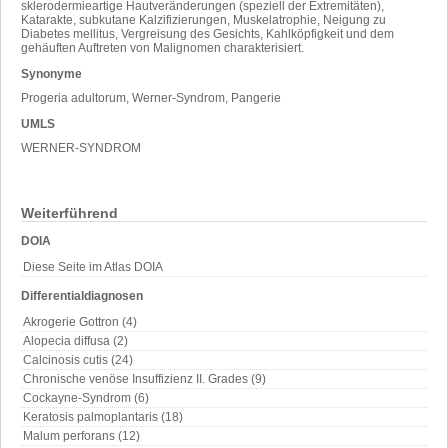
sklerodermieartige Hautveränderungen (speziell der Extremitäten),
Katarakte, subkutane Kalzifizierungen, Muskelatrophie, Neigung zu
Diabetes mellitus, Vergreisung des Gesichts, Kahlköpfigkeit und dem
gehäuften Auftreten von Malignomen charakterisiert.
Synonyme
Progeria adultorum, Werner-Syndrom, Pangerie
UMLS
WERNER-SYNDROM
Weiterführend
DOIA
Diese Seite im Atlas DOIA
Differentialdiagnosen
Akrogerie Gottron (4)
Alopecia diffusa (2)
Calcinosis cutis (24)
Chronische venöse Insuffizienz II. Grades (9)
Cockayne-Syndrom (6)
Keratosis palmoplantaris (18)
Malum perforans (12)