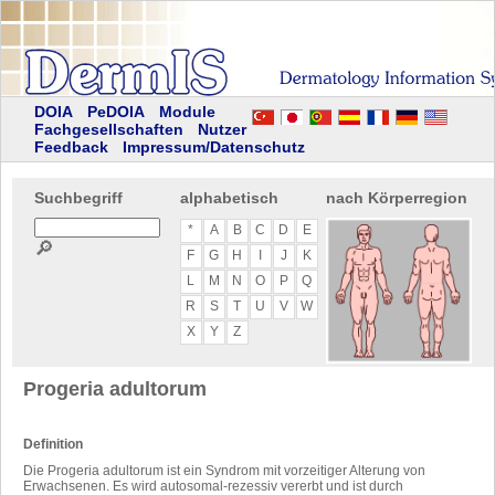
DOIA
PeDOIA
Module
Fachgesellschaften
Nutzer
Feedback
Impressum/Datenschutz
Suchbegriff
alphabetisch
nach Körperregion
*
A
B
C
D
E
🔎
F
G
H
I
J
K
L
M
N
O
P
Q
R
S
T
U
V
W
X
Y
Z
Progeria adultorum
Definition
Die Progeria adultorum ist ein Syndrom mit vorzeitiger Alterung von
Erwachsenen. Es wird autosomal-rezessiv vererbt und ist durch