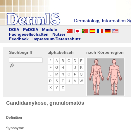
DOIA
PeDOIA
Module
Fachgesellschaften
Nutzer
Feedback
Impressum/Datenschutz
Suchbegriff
alphabetisch
nach Körperregion
*
A
B
C
D
E
🔎
F
G
H
I
J
K
L
M
N
O
P
Q
R
S
T
U
V
W
X
Y
Z
Candidamykose, granulomatös
Definition
Synonyme