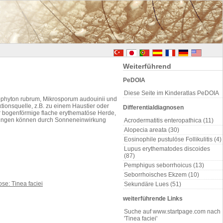
Weiterführend
PeDOIA
Diese Seite im Kinderatlas PeDOIA
ophyton rubrum, Mikrosporum audouinii und
tionsquelle, z.B. zu einem Haustier oder
Differentialdiagnosen
oder bogenförmige flache erythematöse Herde,
erungen können durch Sonneneinwirkung
Acrodermatitis enteropathica (11)
Alopecia areata (30)
Eosinophile pustulöse Follikulitis (4)
Lupus erythematodes discoides
(87)
Pemphigus seborrhoicus (13)
Seborrhoisches Ekzem (10)
Sekundäre Lues (51)
weiterführende Links
Suche auf www.startpage.com nach
'Tinea faciei'