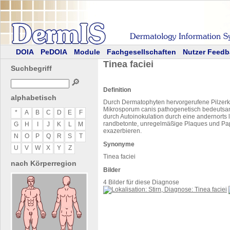
DOIA
PeDOIA
Module
Fachgesellschaften
Nutzer Feedb
Tinea faciei
Suchbegriff
🔎
Definition
alphabetisch
Durch Dermatophyten hervorgerufene Pilzerk
Mikrosporum canis pathogenetisch bedeutsam s
*
A
B
C
D
E
F
durch Autoinokulation durch eine andernorts l
randbetonte, unregelmäßige Plaques und Pa
G
H
I
J
K
L
M
exazerbieren.
N
O
P
Q
R
S
T
Synonyme
U
V
W
X
Y
Z
Tinea faciei
nach Körperregion
Bilder
4 Bilder für diese Diagnose